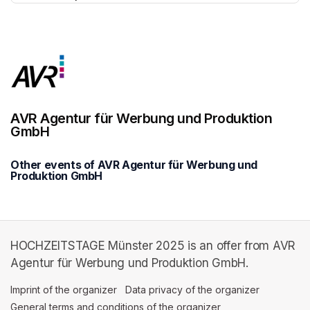
(opens in a new tab)
AVR Agentur für Werbung und Produktion
GmbH
Other events of AVR Agentur für Werbung und
Produktion GmbH
HOCHZEITSTAGE Münster 2025 is an offer from AVR
Agentur für Werbung und Produktion GmbH.
Imprint of the organizer
(opens in a new tab)
Data privacy of the organizer
(opens in 
General terms and conditions of the organizer
(opens in a new ta