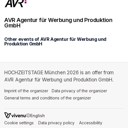
AVR Agentur für Werbung und Produktion
GmbH
Other events of AVR Agentur für Werbung und
Produktion GmbH
HOCHZEITSTAGE München 2026 is an offer from
AVR Agentur für Werbung und Produktion GmbH.
Imprint of the organizer
(opens in a new tab)
Data privacy of the organizer
(opens in 
General terms and conditions of the organizer
(opens in a new ta
SWITCH LANGUAGE
Cookie settings
(opens in a new tab)
Data privacy policy
(opens in a new tab)
Accessibility
(opens in a n