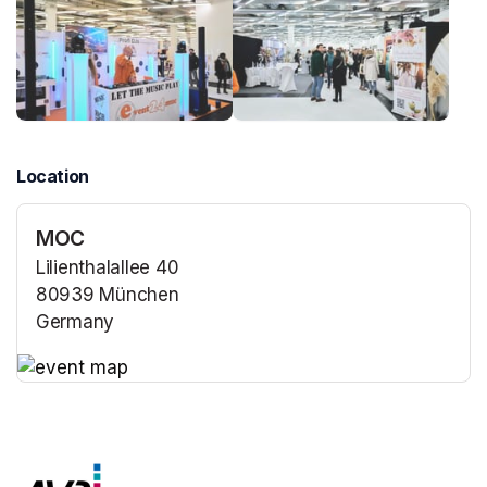
Location
MOC
Lilienthalallee 40
80939 München
Germany
(opens in a new tab)
(opens in a new tab)