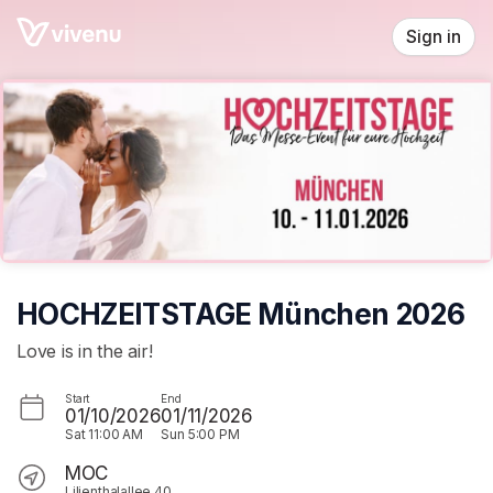
Skip header
Sign in
HOCHZEITSTAGE München 2026
Love is in the air!
Start
End
01/10/2026
01/11/2026
Sat
11:00 AM
Sun
5:00 PM
MOC
Lilienthalallee 40