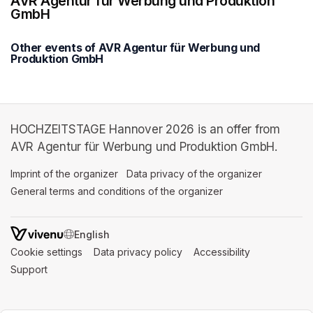
AVR Agentur für Werbung und Produktion
GmbH
Other events of AVR Agentur für Werbung und
Produktion GmbH
HOCHZEITSTAGE Hannover 2026 is an offer from
AVR Agentur für Werbung und Produktion GmbH.
Imprint of the organizer
(opens in a new tab)
Data privacy of the organizer
(opens in 
General terms and conditions of the organizer
(opens in a new ta
SWITCH LANGUAGE
Cookie settings
(opens in a new tab)
Data privacy policy
(opens in a new tab)
Accessibility
(opens in a n
Support
(opens in a new tab)